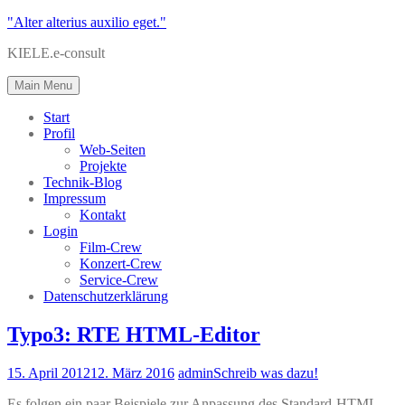
"Alter alterius auxilio eget."
KIELE.e-consult
Main Menu
Start
Profil
Web-Seiten
Projekte
Technik-Blog
Impressum
Kontakt
Login
Film-Crew
Konzert-Crew
Service-Crew
Datenschutzerklärung
Typo3: RTE HTML-Editor
15. April 2012
12. März 2016
admin
Schreib was dazu!
Es folgen ein paar Beispiele zur Anpassung des Standard-HTML