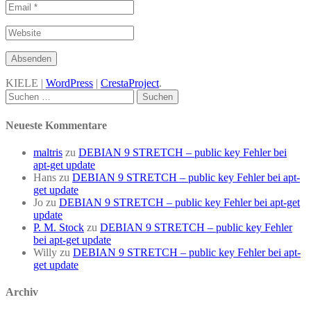
KIELE |
WordPress
|
CrestaProject
.
Facebook
Twitter
Suchen
nach:
Neueste Kommentare
maltris
zu
DEBIAN 9 STRETCH – public key Fehler bei
apt-get update
Hans
zu
DEBIAN 9 STRETCH – public key Fehler bei apt-
get update
Jo
zu
DEBIAN 9 STRETCH – public key Fehler bei apt-get
update
P. M. Stock
zu
DEBIAN 9 STRETCH – public key Fehler
bei apt-get update
Willy
zu
DEBIAN 9 STRETCH – public key Fehler bei apt-
get update
Archiv