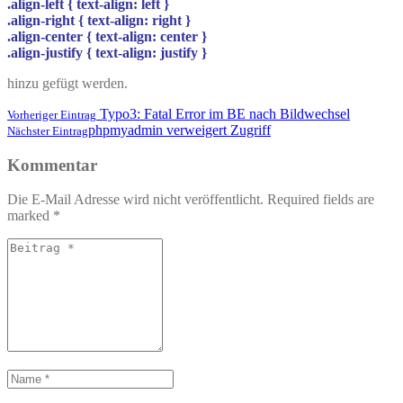
.align-left { text-align: left }
.align-right { text-align: right }
.align-center { text-align: center }
.align-justify { text-align: justify }
hinzu gefügt werden.
Post
Typo3: Fatal Error im BE nach Bildwechsel
Vorheriger Eintrag
Previous
phpmyadmin verweigert Zugriff
Nächster Eintrag
navigation
post
Next
link
Post
Kommentar
link
Die E-Mail Adresse wird nicht veröffentlicht. Required fields are
marked
*