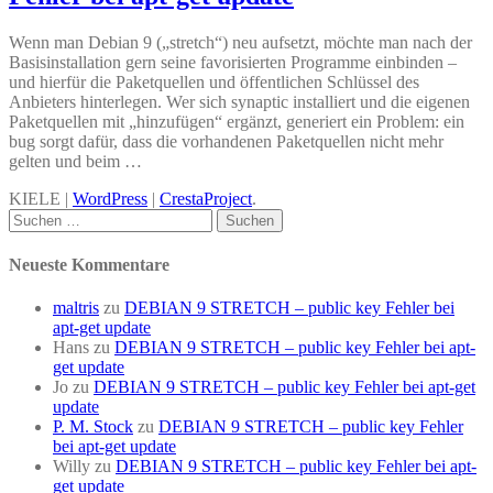
Wenn man Debian 9 („stretch“) neu aufsetzt, möchte man nach der
Basisinstallation gern seine favorisierten Programme einbinden –
und hierfür die Paketquellen und öffentlichen Schlüssel des
Anbieters hinterlegen. Wer sich synaptic installiert und die eigenen
Paketquellen mit „hinzufügen“ ergänzt, generiert ein Problem: ein
bug sorgt dafür, dass die vorhandenen Paketquellen nicht mehr
gelten und beim …
KIELE |
WordPress
|
CrestaProject
.
Facebook
Twitter
Suchen
nach:
Neueste Kommentare
maltris
zu
DEBIAN 9 STRETCH – public key Fehler bei
apt-get update
Hans
zu
DEBIAN 9 STRETCH – public key Fehler bei apt-
get update
Jo
zu
DEBIAN 9 STRETCH – public key Fehler bei apt-get
update
P. M. Stock
zu
DEBIAN 9 STRETCH – public key Fehler
bei apt-get update
Willy
zu
DEBIAN 9 STRETCH – public key Fehler bei apt-
get update