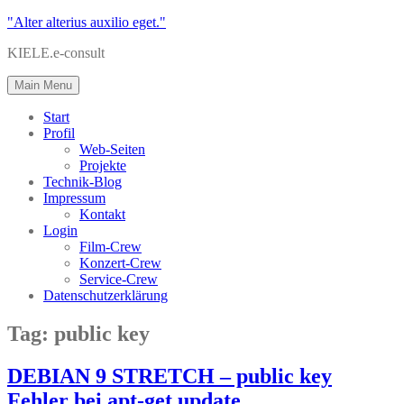
"Alter alterius auxilio eget."
KIELE.e-consult
Main Menu
Start
Profil
Web-Seiten
Projekte
Technik-Blog
Impressum
Kontakt
Login
Film-Crew
Konzert-Crew
Service-Crew
Datenschutzerklärung
Tag:
public key
DEBIAN 9 STRETCH – public key
Fehler bei apt-get update