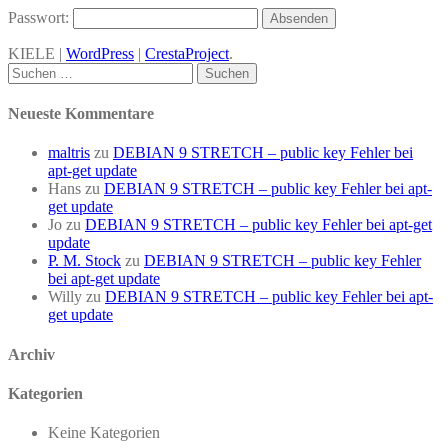
Passwort:
KIELE |
WordPress
|
CrestaProject
.
Facebook
Twitter
Suchen
nach:
Neueste Kommentare
maltris
zu
DEBIAN 9 STRETCH – public key Fehler bei
apt-get update
Hans
zu
DEBIAN 9 STRETCH – public key Fehler bei apt-
get update
Jo
zu
DEBIAN 9 STRETCH – public key Fehler bei apt-get
update
P. M. Stock
zu
DEBIAN 9 STRETCH – public key Fehler
bei apt-get update
Willy
zu
DEBIAN 9 STRETCH – public key Fehler bei apt-
get update
Archiv
Kategorien
Keine Kategorien