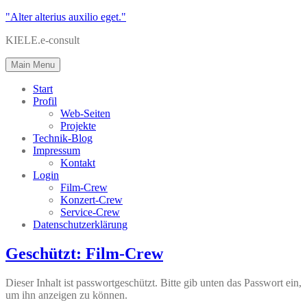
"Alter alterius auxilio eget."
KIELE.e-consult
Main Menu
Start
Profil
Web-Seiten
Projekte
Technik-Blog
Impressum
Kontakt
Login
Film-Crew
Konzert-Crew
Service-Crew
Datenschutzerklärung
Geschützt: Film-Crew
Dieser Inhalt ist passwortgeschützt. Bitte gib unten das Passwort ein,
um ihn anzeigen zu können.